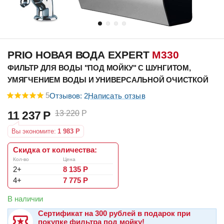
PRIO НОВАЯ ВОДА EXPERT
M330
ФИЛЬТР ДЛЯ ВОДЫ "ПОД МОЙКУ" С ШУНГИТОМ,
УМЯГЧЕНИЕМ ВОДЫ И УНИВЕРСАЛЬНОЙ ОЧИСТКОЙ
5
Отзывов: 2
Написать отзыв
11 237
Р
13 220
Р
Вы экономите:
1 983
Р
Скидка от количества:
Кол-во
Цена
2+
8 135
Р
4+
7 775
Р
В наличии
Сертификат на 300 рублей в подарок при
покупке фильтра под мойку!