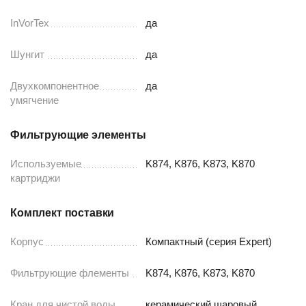
InVorTex
да
Шунгит
да
Двухкомпонентное
да
умягчение
Фильтрующие элементы
Используемые
K874, K876, K873, K870
картриджи
Комплект поставки
Корпус
Компактный (серия Expert)
Фильтрующие флементы
K874, K876, K873, K870
Кран для чистой воды
керамический шаровый