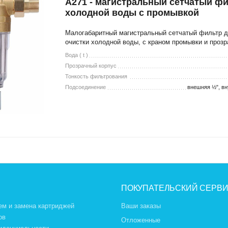
A271 - магистральный сетчатый фи
холодной воды с промывкой
Малогабаритный магистральный сетчатый фильтр д
очистки холодной воды, с краном промывки и проз
Вода ( t )
Прозрачный корпус
Тонкость фильтрования
Подсоединение
внешняя ½", вн
ПОКУПАТЕЛЬСКИЙ СЕРВ
ем и замена картриджей
Ваши заказы
ов
Отложенные