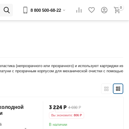
0
8 800 500-68-22
астика (непрозрачного или прозрачного) и используют картриджи из
 латуни с прозрачным корпусом для механической очистки с помощью
 холодной
3 224
Р
4 030
Р
и
Вы экономите:
806
Р
В наличии
й