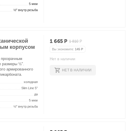
5 мкм
½" внутр.резьба
ханической
1 665
Р
1 810
Р
ным корпусом
Вы экономите:
145
Р
с прозрачным
Нет в наличии
е размеры ½".
ого армированного
НЕТ В НАЛИЧИИ
ликарбоната.
холодная
Slim Line 5”
да
5 мкм
½" внутр.резьба