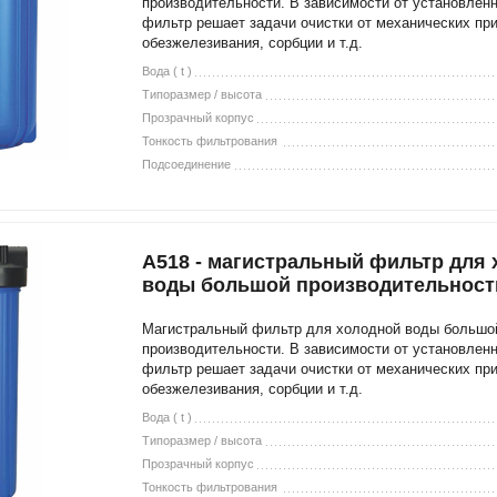
производительности. В зависимости от установлен
фильтр решает задачи очистки от механических пр
обезжелезивания, сорбции и т.д.
Вода ( t )
Типоразмер / высота
Прозрачный корпус
Тонкость фильтрования
Подсоединение
A518 - магистральный фильтр для
воды большой производительност
Магистральный фильтр для холодной воды большо
производительности. В зависимости от установлен
фильтр решает задачи очистки от механических пр
обезжелезивания, сорбции и т.д.
Вода ( t )
Типоразмер / высота
Прозрачный корпус
Тонкость фильтрования