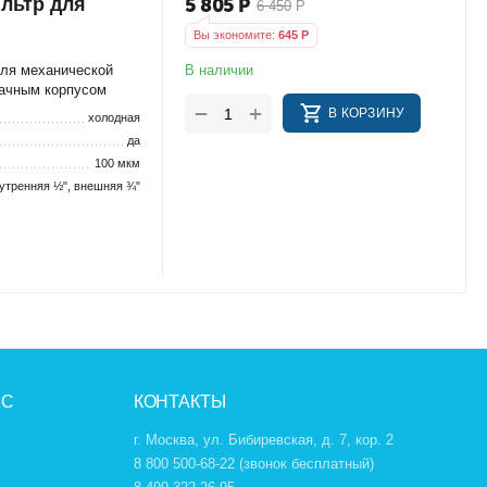
льтр для
5 805
Р
6 450
Р
Вы экономите:
645
Р
В наличии
ля механической
рачным корпусом
+
−
В КОРЗИНУ
холодная
да
100 мкм
утренняя ½", внешняя ¾"
ИС
КОНТАКТЫ
г. Москва, ул. Бибиревская, д. 7, кор. 2
8 800 500-68-22
(звонок бесплатный)