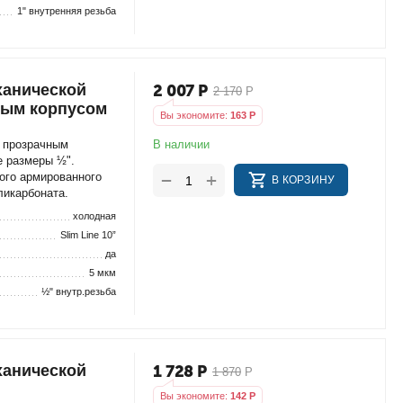
1" внутренняя резьба
ханической
2 007
Р
2 170
Р
ным корпусом
Вы экономите:
163
Р
В наличии
с прозрачным
е размеры ½".
+
−
ого армированного
В КОРЗИНУ
ликарбоната.
холодная
Slim Line 10”
да
5 мкм
½" внутр.резьба
ханической
1 728
Р
1 870
Р
Вы экономите:
142
Р