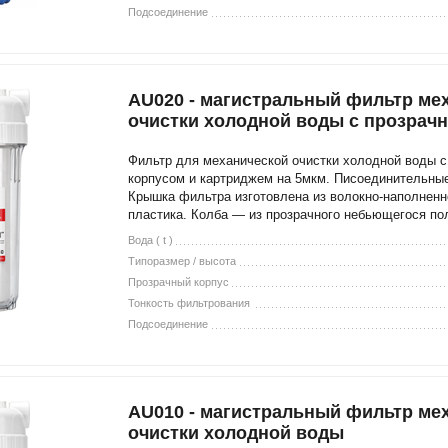
Подсоединение
AU020 - магистральный фильтр ме
очистки холодной воды c прозрач
Фильтр для механической очистки холодной воды 
корпусом и картриджем на 5мкм. Писоединительны
Крышка фильтра изготовлена из волокно-наполненн
пластика. Колба — из прозрачного небьющегося по
Вода ( t )
Типоразмер / высота
Прозрачный корпус
Тонкость фильтрования
Подсоединение
AU010 - магистральный фильтр ме
очистки холодной воды