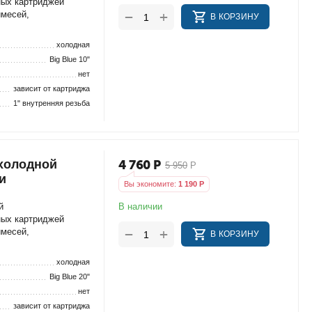
ных картриджей
+
−
имесей,
В КОРЗИНУ
холодная
Big Blue 10"
нет
зависит от картриджа
1" внутренняя резьба
 холодной
4 760
Р
5 950
Р
и
Вы экономите:
1 190
Р
В наличии
й
ных картриджей
+
−
имесей,
В КОРЗИНУ
холодная
Big Blue 20"
нет
зависит от картриджа