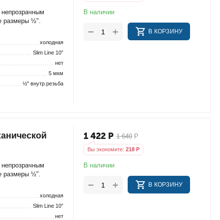
В наличии
с непрозрачным
е размеры ½".
+
−
В КОРЗИНУ
холодная
Slim Line 10”
нет
5 мкм
½" внутр.резьба
ханической
1 422
Р
1 640
Р
Вы экономите:
218
Р
В наличии
с непрозрачным
е размеры ½".
+
−
В КОРЗИНУ
холодная
Slim Line 10”
нет