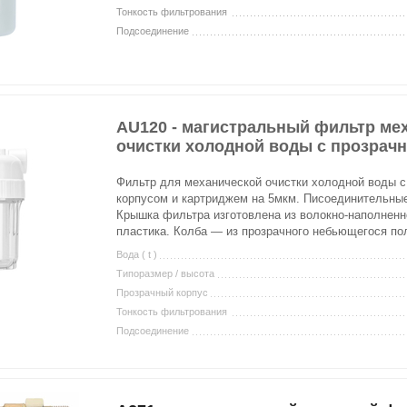
Тонкость фильтрования
Подсоединение
AU120 - магистральный фильтр ме
очистки холодной воды c прозрач
Фильтр для механической очистки холодной воды 
корпусом и картриджем на 5мкм. Писоединительны
Крышка фильтра изготовлена из волокно-наполненн
пластика. Колба — из прозрачного небьющегося по
Вода ( t )
Типоразмер / высота
Прозрачный корпус
Тонкость фильтрования
Подсоединение