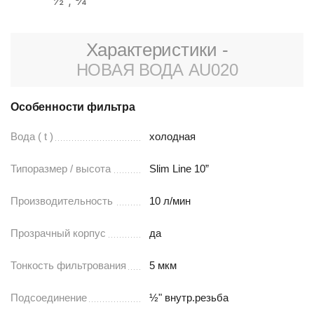
½", ¾"
Характеристики -
НОВАЯ ВОДА AU020
Особенности фильтра
Вода ( t )
холодная
Типоразмер / высота
Slim Line 10”
Производительность
10 л/мин
Прозрачный корпус
да
Тонкость фильтрования
5 мкм
Подсоединение
½" внутр.резьба